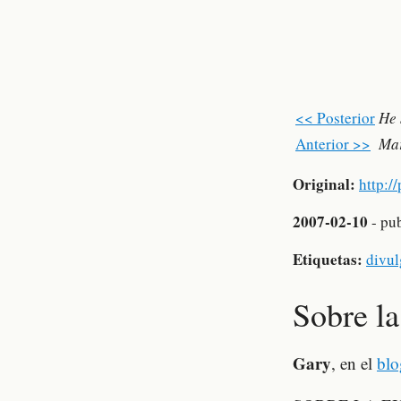
<< Posterior
He 
Anterior >>
Mar
Original:
http:/
2007-02-10
- pu
Etiquetas:
divu
Sobre la
Gary
, en el
blo