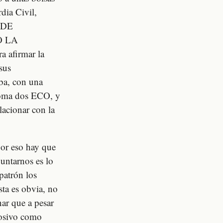
dia Civil,
O DE
O LA
a afirmar la
sus
aba, con una
Goma dos ECO, y
lacionar con la
or eso hay que
untarnos es lo
patrón los
sta es obvia, no
nar que a pesar
plosivo como