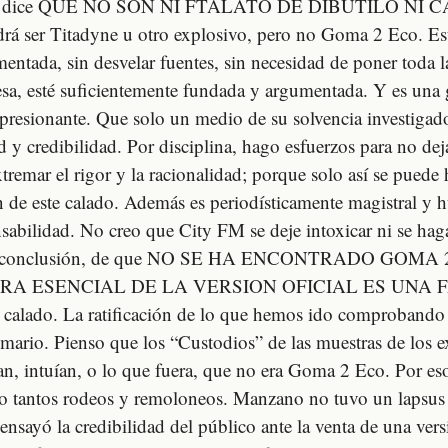
pero dice QUE NO SON NI FTALATO DE DIBUTILO N
 ser Titadyne u otro explosivo, pero no Goma 2 Eco. Est
entada, sin desvelar fuentes, sin necesidad de poner toda 
sa, esté suficientemente fundada y argumentada. Y es una g
presionante. Que solo un medio de su solvencia investigad
ad y credibilidad. Por disciplina, hago esfuerzos para no d
emar el rigor y la racionalidad; porque solo así se puede h
 de este calado. Además es periodísticamente magistral y
sabilidad. No creo que City FM se deje intoxicar ni se hag
 Su conclusión, de que NO SE HA ENCONTRADO GOMA
A ESENCIAL DE LA VERSION OFICIAL ES UNA F
calado. La ratificación de lo que hemos ido comprobando 
sumario. Pienso que los “Custodios” de las muestras de los 
ían, intuían, o lo que fuera, que no era Goma 2 Eco. Por es
so tantos rodeos y remoloneos. Manzano no tuvo un lapsus 
ensayó la credibilidad del público ante la venta de una ver