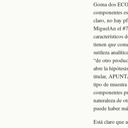
Goma dos ECO, e
componentes ese
claro, no hay p
MiguelAn el #7
característicos 
tienen que come
sutileza analíti
“de otro produc
abre la hipótesi
titular, APUNTA
tipo de muestra 
componentes pro
naturaleza de o
puede haber más
Está claro que a