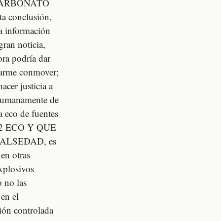
I CARBONATO
a conclusión,
la información
ran noticia,
ora podría dar
ejarme conmover;
acer justicia a
 humanamente de
a eco de fuentes
 2 ECO Y QUE
ALSEDAD, es
en otras
explosivos
o no las
en el
sión controlada