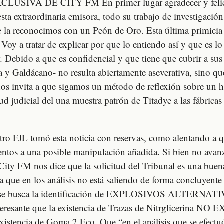
USIVA DE CITY FM En primer lugar agradecer y felic
sta extraordinaria emisora, todo su trabajo de investigació
e la reconocimos con un Peón de Oro. Esta última primicia
Voy a tratar de explicar por que lo entiendo así y que es l
ir. Debido a que es confidencial y que tiene que cubrir a sus
y Galdácano- no resulta abiertamente aseverativa, sino qu
os invita a que sigamos un método de reflexión sobre un 
itud judicial del una muestra patrón de Titadye a las fábricas
stro FJL tomó esta noticia con reservas, como alentando a 
entos a una posible manipulación añadida. Si bien no avan
City FM nos dice que la solicitud del Tribunal es una buena
a que en los análisis no está saliendo de forma concluyent
o se busca la identificación de EXPLOSIVOS ALTERNATI
eresante que la existencia de Trazas de Nitrglicerina NO
existencia de Goma 2 Eco. Que “en el análisis que se efectu