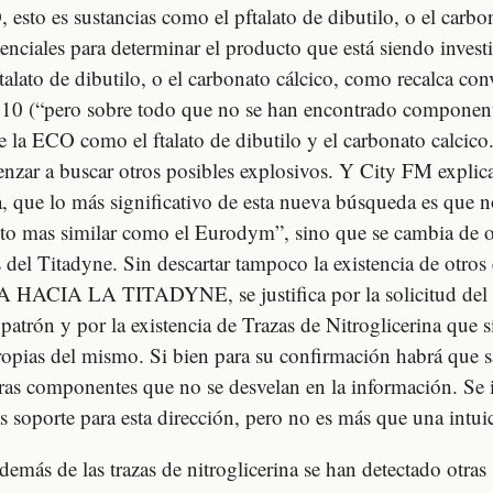
sto es sustancias como el pftalato de dibutilo, o el carbon
nciales para determinar el producto que está siendo invest
ftalato de dibutilo, o el carbonato cálcico, como recalca co
10 (“pero sobre todo que no se han encontrado componen
de la ECO como el ftalato de dibutilo y el carbonato calcico
nzar a buscar otros posibles explosivos. Y City FM explic
ca, que lo más significativo de esta nueva búsqueda es que n
to mas similar como el Eurodym”, sino que se cambia de o
s del Titadyne. Sin descartar tampoco la existencia de otros
 HACIA LA TITADYNE, se justifica por la solicitud del t
patrón y por la existencia de Trazas de Nitroglicerina que s
pias del mismo. Si bien para su confirmación habrá que s
tras componentes que no se desvelan en la información. Se 
 soporte para esta dirección, pero no es más que una intui
demás de las trazas de nitroglicerina se han detectado otras