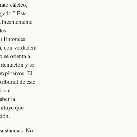
ato cálcico,
igado.” Está
nvincentemente
tes
.) Entonces
a, con verdadera
o se orienta a
rientación y se
 explosivos. El
ribunal de este
í son
aber la
intuye que
ción.
 sustancias. No