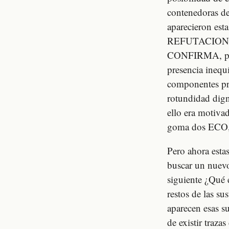
contenedoras de
aparecieron es
REFUTACION C
CONFIRMA, porqu
presencia inequ
componentes pro
rotundidad dig
ello era motivad
goma dos ECO, 
Pero ahora est
buscar un nuevo
siguiente ¿Qué 
restos de las su
aparecen esas s
de existir traza