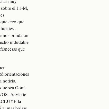
itar muy
n sobre el 11-M,
 es
o que creo que
 fuentes -
e nos brinda un
hecho indudable
 francesas que
que
zó orientaciones
 noticia,
e que sea Goma
VOS. Advierte
 EXCLUYE la
ó a unas bolsas