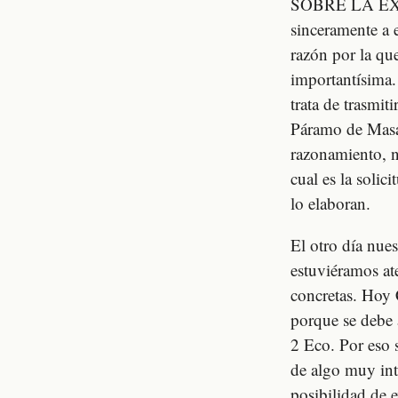
SOBRE LA EXCL
sinceramente a e
razón por la qu
importantísima. 
trata de trasmit
Páramo de Masa 
razonamiento, n
cual es la solic
lo elaboran.
El otro día nue
estuviéramos at
concretas. Hoy 
porque se debe 
2 Eco. Por es
de algo muy int
posibilidad de 