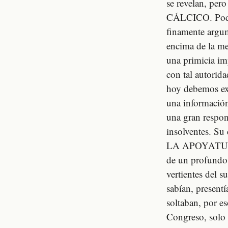
se revelan, 
CÁLCICO. Podrá
finamente argum
encima de la me
una primicia im
con tal autorid
hoy debemos extr
una información
una gran respon
insolventes.
LA APOYATUR
de un profundo 
vertientes del 
sabían, present
soltaban, por e
Congreso, solo 