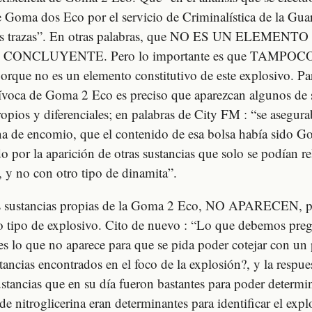
 Goma dos Eco por el servicio de Criminalística de la Guar
tas trazas”. En otras palabras, que NO ES UN ELEMENT
ONCLUYENTE. Pero lo importante es que TAMPOC
e no es un elemento constitutivo de este explosivo. Par
ívoca de Goma 2 Eco es preciso que aparezcan algunos de 
pios y diferenciales; en palabras de City FM : “se asegur
na de encomio, que el contenido de esa bolsa había sido 
o por la aparición de otras sustancias que solo se podían re
y no con otro tipo de dinamita”.
as sustancias propias de la Goma 2 Eco, NO APARECEN, p
 tipo de explosivo. Cito de nuevo : “Lo que debemos preg
es lo que no aparece para que se pida poder cotejar con un 
stancias encontrados en el foco de la explosión?, y la respue
ustancias que en su día fueron bastantes para poder determi
s de nitroglicerina eran determinantes para identificar el ex