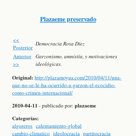
Plazaeme preservado
<<
Democracia Rosa Díez
Posterior
Anterior
Garzonismo, amnistía, y motivaciones
>>
ideológicas.
Original:
http://plazamoyua.com/2010/04/11/una-
que-no-se-le-ha-ocurrido-a-garzon-el-ecocidio-
como-crimen-internacional/
2010-04-11
plazaeme
- publicado por:
Categorías:
algoreros
calentamiento-global
cambio-climatico
ideolocracia
partitocracia