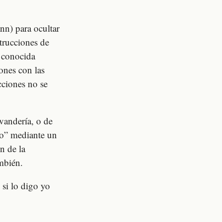
nn) para ocultar
trucciones de
a conocida
ones con las
cciones no se
vandería, o de
nso” mediante un
n de la
mbién.
 si lo digo yo