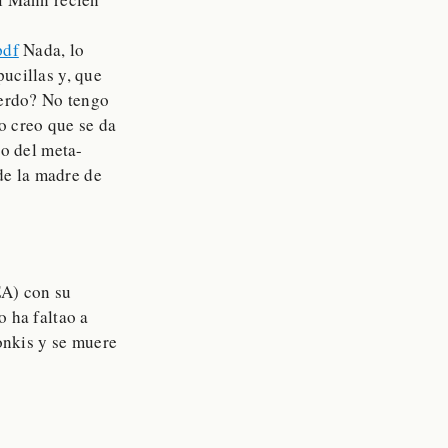
pdf
Nada, lo
ucillas y, que
uerdo? No tengo
yo creo que se da
io del meta-
 de la madre de
EA) con su
 ha faltao a
onkis y se muere