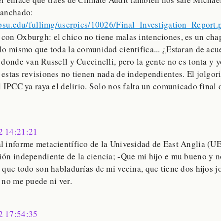
lanchado:
e.psu.edu/fullimg/userpics/10026/Final_Investigation_Report.
con Oxburgh: el chico no tiene malas intenciones, es un chap
 lo mismo que toda la comunidad cientifica... ¿Estaran de ac
 donde van Russell y Cuccinelli, pero la gente no es tonta y 
 estas revisiones no tienen nada de independientes. El jolgor
l IPCC ya raya el delirio. Solo nos falta un comunicado final
2 14:21:21
l informe metacientífico de la Univesidad de East Anglia (U
ión independiente de la ciencia; -Que mi hijo e mu bueno y no
 que todo son habladurías de mi vecina, que tiene dos hijos j
 no me puede ni ver.
2 17:54:35