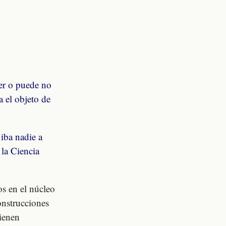
er o puede no
a el objeto de
 iba nadie a
 la Ciencia
os en el núcleo
onstrucciones
tienen