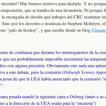
n encontró? Hay buenos motivos para dudarlo. Y no porqu
 composición, que se trataba de una lavandería. Ni porque f
y la encargada de decidir qué trabajos del CRU examinar (
 Sino por los desvelos e insistecia de Stephen McIntyre, e
austo "palo de hockey", y que escribe desde su blog
Climate
ente de confianza que durante los interrogatorios de la com
e que era probablemente imposible reconstruir las temperat
ños con alguna precisión. Obviamente esto sería una adm
iva a este debate, pero la comisión (
Oxburgh Science Appra
 a pesar de que la UEA había anunciado que la comisión “re
”.
emana pasada mandé la siguiente carta a Oxburg (tanto a su 
mo a la dirección de la UEA usada para la “encuesta”)