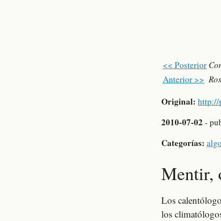
<< Posterior
Con
Anterior >>
Ros
Original:
http:/
2010-07-02
- pu
Categorías:
alg
Mentir, 
Los calentólogos
los climatólogo