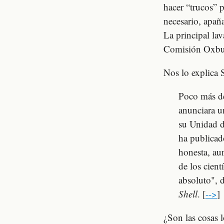
hacer “trucos” p
necesario, apaña
La principal la
Comisión Oxburg
Nos lo explica
Poco más d
anunciara 
su Unidad d
ha publica
honesta, aun
de los cien
absoluto", 
Shell
. [
-->
]
¿Son las cosas 