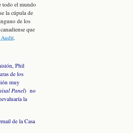
e todo el mundo
ue la cúpula de
ninguno de los
l canadiense que
 Audit
.
isión, Phil
uras de los
isión muy
isal Panel
) no
evaluaría la
email de la Casa