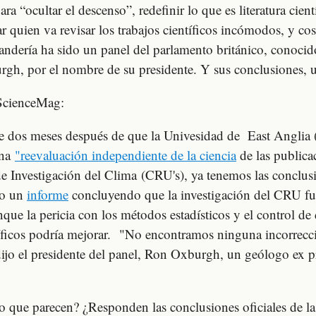
ara “ocultar el descenso”, redefinir lo que es literatura cient
r quien va revisar los trabajos científicos incómodos, y cos
vandería ha sido un panel del parlamento británico, conoc
h, por el nombre de su presidente. Y sus conclusiones, un
 ScienceMag:
e dos meses después de que la Univesidad de East Anglia
una
"reevaluación independiente de la ciencia
de las publica
e Investigación del Clima (CRU's), ya tenemos las conclusi
do un
informe
concluyendo que la investigación del CRU fu
que la pericia con los métodos estadísticos y el control de 
tíficos podría mejorar. "No encontramos ninguna incorrecc
dijo el presidente del panel, Ron Oxburgh, un geólogo ex p
lo que parecen? ¿Responden las conclusiones oficiales de la