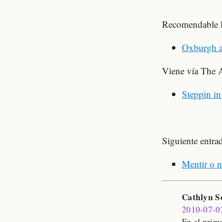
–
Recomendable l
Oxburgh a
Viene vía The A
Steppin in 
--
Siguiente entrad
Mentir o n
Cathlyn S
2010-07-0
En el prim