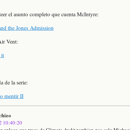
eer el asunto completo que cuenta McIntyre:
nd the Jones Admission
ir Vent:
it
a de la serie:
o mentir II
chizo
2 10:40:20
er enlace que traes de Climate Audit tambien nos sale Micha