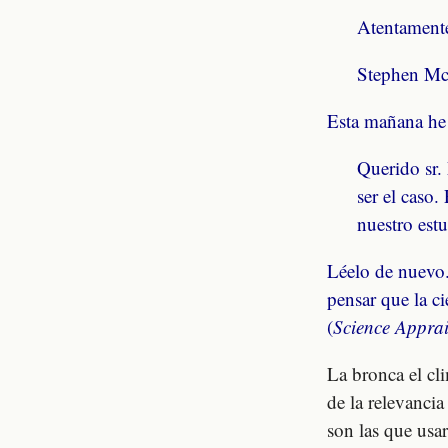
Atentament
Stephen Mc
Esta mañana he r
Querido sr.
ser el caso.
nuestro est
Léelo de nuevo.
pensar que la ci
(
Science Apprai
La bronca el cl
de la relevanci
son las que usa