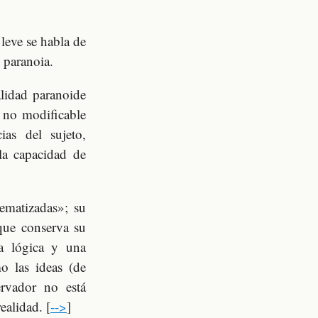
 leve se habla de
 paranoia.
alidad paranoide
, no modificable
as del sujeto,
 la capacidad de
tematizadas»; su
que conserva su
a lógica y una
mo las ideas (de
ervador no está
ealidad. [
-->
]