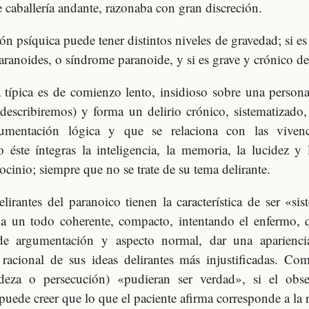
e caballería andante, razonaba con gran discreción.
ión psíquica puede tener distintos niveles de gravedad; si es
aranoides, o síndrome paranoide, y si es grave y crónico de
 típica es de comienzo lento, insidioso sobre una person
describiremos) y forma un delirio crónico, sistematizado
umentación lógica y que se relaciona con las vivenci
 éste íntegras la inteligencia, la memoria, la lucidez y
iocinio; siempre que no se trate de su tema delirante.
elirantes del paranoico tienen la característica de ser «sis
ma un todo coherente, compacto, intentando el enfermo, 
de argumentación y aspecto normal, dar una aparienci
 racional de sus ideas delirantes más injustificadas. Co
ndeza o persecución) «pudieran ser verdad», si el obs
uede creer que lo que el paciente afirma corresponde a la r