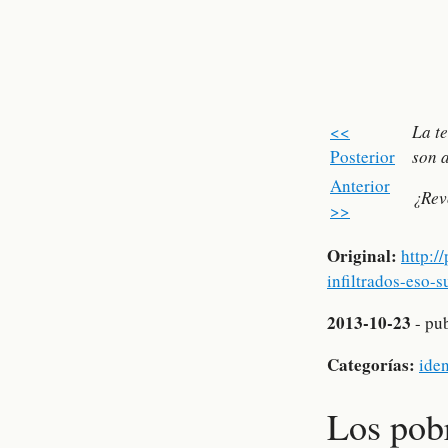
<<
La te
Posterior
son 
Anterior
¿Rev
>>
Original:
http:/
infiltrados-eso-s
2013-10-23
- pu
Categorías:
iden
Los pobr