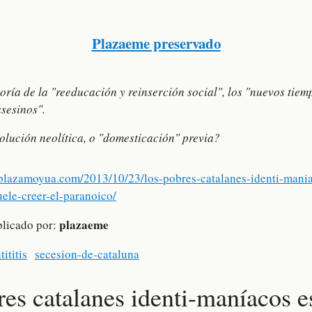
Plazaeme preservado
oría de la "reeducación y reinserción social", los "nuevos tiem
asesinos".
olución neolítica, o "domesticación" previa?
/plazamoyua.com/2013/10/23/los-pobres-catalanes-identi-mania
uele-creer-el-paranoico/
plazaeme
blicado por:
tititis
secesion-de-cataluna
es catalanes identi-maníacos e