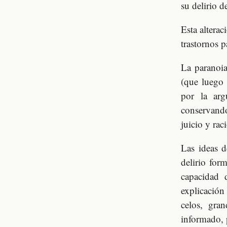
su delirio d
Esta alterac
trastornos p
La paranoia
(que luego 
por la arg
conservando
juicio y rac
Las ideas d
delirio for
capacidad 
explicación
celos, gra
informado, p