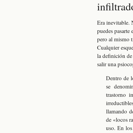
infiltra
Era inevitable.
puedes pasarte 
pero al mismo t
Cualquier esque
la definición d
salir una psioc
Dentro de l
se denomin
trastorno i
irreductibl
llamando de
de «locos r
uso. En los