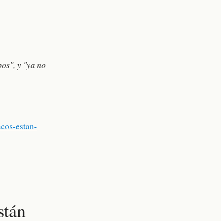
pos", y "ya no
cos-estan-
stán