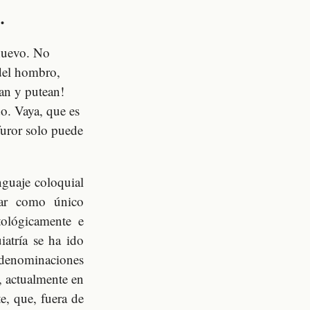
.
 huevo. No
 del hombro,
an y putean!
o. Vaya, que es
furor solo puede
nguaje coloquial
tar como único
atológicamente e
iatría se ha ido
 denominaciones
, actualmente en
e, que, fuera de